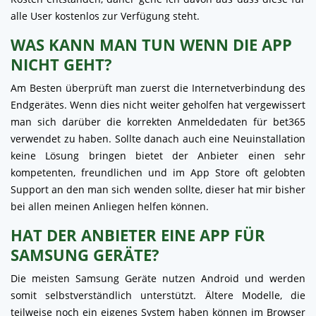
alle User kostenlos zur Verfügung steht.
WAS KANN MAN TUN WENN DIE APP
NICHT GEHT?
Am Besten überprüft man zuerst die Internetverbindung des
Endgerätes. Wenn dies nicht weiter geholfen hat vergewissert
man sich darüber die korrekten Anmeldedaten für bet365
verwendet zu haben. Sollte danach auch eine Neuinstallation
keine Lösung bringen bietet der Anbieter einen sehr
kompetenten, freundlichen und im App Store oft gelobten
Support an den man sich wenden sollte, dieser hat mir bisher
bei allen meinen Anliegen helfen können.
HAT DER ANBIETER EINE APP FÜR
SAMSUNG GERÄTE?
Die meisten Samsung Geräte nutzen Android und werden
somit selbstverständlich unterstützt. Ältere Modelle, die
teilweise noch ein eigenes System haben können im Browser