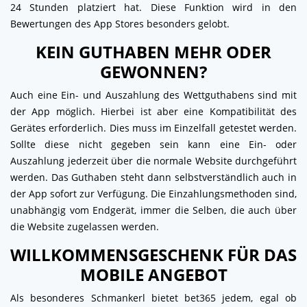
24 Stunden platziert hat. Diese Funktion wird in den
Bewertungen des App Stores besonders gelobt.
KEIN GUTHABEN MEHR ODER
GEWONNEN?
Auch eine Ein- und Auszahlung des Wettguthabens sind mit
der App möglich. Hierbei ist aber eine Kompatibilität des
Gerätes erforderlich. Dies muss im Einzelfall getestet werden.
Sollte diese nicht gegeben sein kann eine Ein- oder
Auszahlung jederzeit über die normale Website durchgeführt
werden. Das Guthaben steht dann selbstverständlich auch in
der App sofort zur Verfügung. Die Einzahlungsmethoden sind,
unabhängig vom Endgerät, immer die Selben, die auch über
die Website zugelassen werden.
WILLKOMMENSGESCHENK FÜR DAS
MOBILE ANGEBOT
Als besonderes Schmankerl bietet bet365 jedem, egal ob