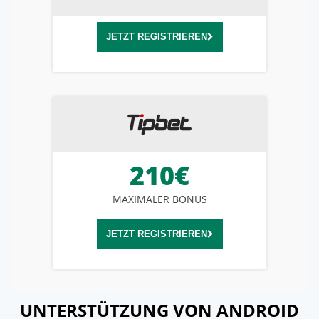
JETZT REGISTRIEREN
210€
MAXIMALER BONUS
JETZT REGISTRIEREN
UNTERSTÜTZUNG VON ANDROID