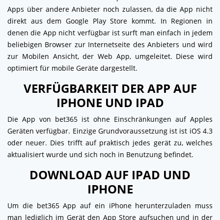
Apps über andere Anbieter noch zulassen, da die App nicht
direkt aus dem Google Play Store kommt. In Regionen in
denen die App nicht verfügbar ist surft man einfach in jedem
beliebigen Browser zur Internetseite des Anbieters und wird
zur Mobilen Ansicht, der Web App, umgeleitet. Diese wird
optimiert für mobile Geräte dargestellt.
VERFÜGBARKEIT DER APP AUF
IPHONE UND IPAD
Die App von bet365 ist ohne Einschränkungen auf Apples
Geräten verfügbar. Einzige Grundvoraussetzung ist ist iOS 4.3
oder neuer. Dies trifft auf praktisch jedes gerät zu, welches
aktualisiert wurde und sich noch in Benutzung befindet.
DOWNLOAD AUF IPAD UND
IPHONE
Um die bet365 App auf ein iPhone herunterzuladen muss
man lediglich im Gerät den App Store aufsuchen und in der