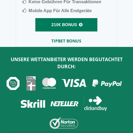
Keine Gebühren Für Transaktionen
Mobile App Für Alle Endgeräte
210€ BONUS
TIPBET BONUS
UNSERE WETTANBIETER WERDEN BEGUTACHTET
DURCH: