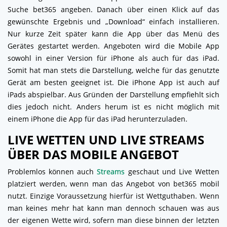
Suche bet365 angeben. Danach über einen Klick auf das
gewünschte Ergebnis und „Download“ einfach installieren.
Nur kurze Zeit später kann die App über das Menü des
Gerätes gestartet werden. Angeboten wird die Mobile App
sowohl in einer Version für iPhone als auch für das iPad.
Somit hat man stets die Darstellung, welche für das genutzte
Gerät am besten geeignet ist. Die iPhone App ist auch auf
iPads abspielbar. Aus Gründen der Darstellung empfiehlt sich
dies jedoch nicht. Anders herum ist es nicht möglich mit
einem iPhone die App für das iPad herunterzuladen.
LIVE WETTEN UND LIVE STREAMS
ÜBER DAS MOBILE ANGEBOT
Problemlos können auch
Streams
geschaut und Live Wetten
platziert werden, wenn man das Angebot von bet365 mobil
nutzt. Einzige Voraussetzung hierfür ist Wettguthaben. Wenn
man keines mehr hat kann man dennoch schauen was aus
der eigenen Wette wird, sofern man diese binnen der letzten